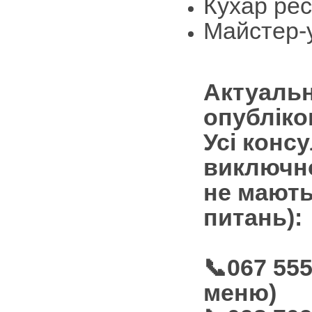
Кухар ре
Майстер-
Актуальн
опубліко
Усі конс
виключно
не мають
питань):
📞067 55
меню)