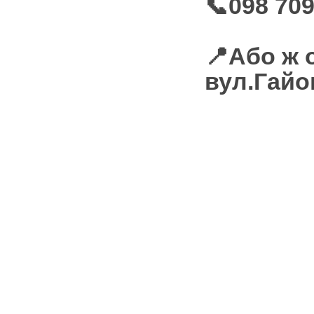
📞098 709
📍Або ж 
вул.Гайо