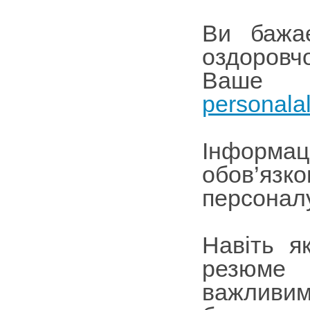
Ви бажає
оздоровч
Ваше
personala
Інформа
обов’яз
персоналу
Навіть я
резюме 
важливим