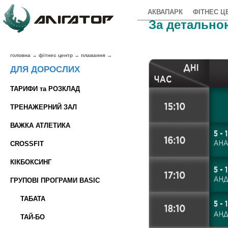
АКВАПАРК
ФІТНЕС Ц
За детальною
головна
→
фітнес центр
→
плавання
→
ДЛЯ ДОРОСЛИХ
ТАРИФИ та РОЗКЛАД
ТРЕНАЖЕРНИЙ ЗАЛ
ВАЖКА АТЛЕТИКА
CROSSFIT
КІКБОКСИНГ
ГРУПОВІ ПРОГРАМИ BASIC
ТАБАТА
ТАЙ-БО