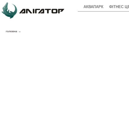
АКВАПАРК
ФІТНЕС Ц
головна
→