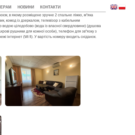
НЕРАМ
НОВИНИ
КОНТАКТИ
оєм, в якому розміщене зручне 2 спальне ліжко, м"яка
лик, комод із дзеркалом, телевізор з кабельним
ю водою цілодобово (вода із власної свердловини) (душова
 махрові рушники для кожної особи), телефон для зв"язку з
і інтернет (Wi fi). У вартість номеру входить сніданок.