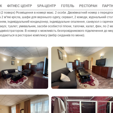
К
ФІТНЕС ЦЕНТР
SPA-ЦЕНТР
ГОТЕЛЬ
РЕСТОРАН
ПАРТ
(2 поверх) Розміщення в номері макс. 2 особи. Двокімнатний номер з передпок
 2 м"які крісла, шафи для верхнього одягу, сервант, 2 комоди, журнальний сто
ням, індивідуальний кондиціонер, індивідуальне опалення, санвузол з гарячо
акузі, туалет, умивальник, засоби особистої гігієни, тапочки, халат, фен, по 2
дміністратором. В номері є можливість безпровідникового підключення до мереж
подаються в ресторані комплексу (вибір сніданків по меню).