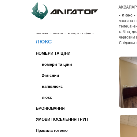
АКВАПАР
- люкс -
частина та
телебачен
кабіна, дж
головна
→
готель
→
номери та ціни
→
черговим а
ЛЮКС
Сніданки 
НОМЕРИ ТА ЦІНИ
номери та ціни
2-місний
напівлюкс
люкс
БРОНЮВАННЯ
УМОВИ ПОСЕЛЕННЯ ГРУП
Правила готелю