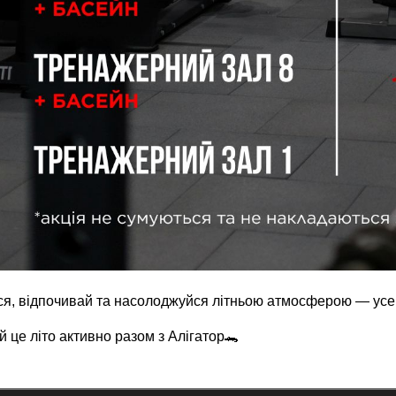
я, відпочивай та насолоджуйся літньою атмосферою — усе 
 це літо активно разом з Алігатор🐊