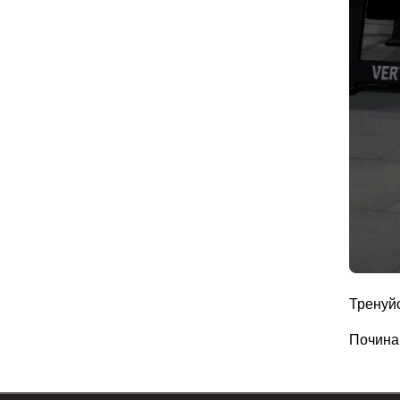
Тренуйс
Починай