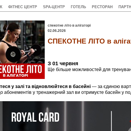
К
ФІТНЕС ЦЕНТР
SPA-ЦЕНТР
ГОТЕЛЬ
РЕСТОРАН
ПАРТ
спекотне літо в алігаторі
02.06.2026
СПЕКОТНЕ ЛІТО в аліга
З 01 червня
Ще більше можливостей для тренуван
теся у залі та відновлюйтеся в басейні
— за єдиною варт
о абонементів у тренажерний зал ви отримуєте басейн у по